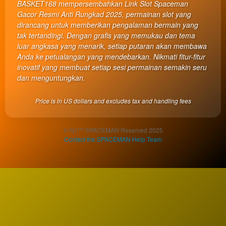
BASKET168 mempersembahkan Link Slot Spaceman
you or
Gacor Resmi Anti Rungkad 2025, permainan slot yang
one
dirancang untuk memberikan pengalaman bermain yang
client, in
tak tertandingi. Dengan grafis yang memukau dan tema
a single
luar angkasa yang menarik, setiap putaran akan membawa
end
Anda ke petualangan yang mendebarkan. Nikmati fitur-fitur
product
inovatif yang membuat setiap sesi permainan semakin seru
which
dan menguntungkan.
end
users
Price is in US dollars and excludes tax and handling fees
are not
charged
for. The
© N1™ SPACEMAN Reserved 2025
total
Contact the SPACEMAN Help Team
price
includes
the item
price
and a
buyer
fee.